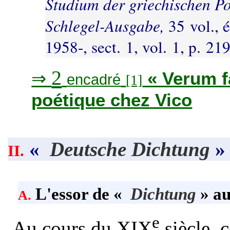
Studium der griechischen Po
Schlegel-Ausgabe,
35 vol., 
1958-, sect. 1, vol. 1, p. 219
2
⇒
« Verum f
encadré
[1]
poétique chez Vico
«
Deutsche Dichtung
» 
II.
L'essor de «
Dichtung
» au
A.
e
Au cours du XIX
siècle, 