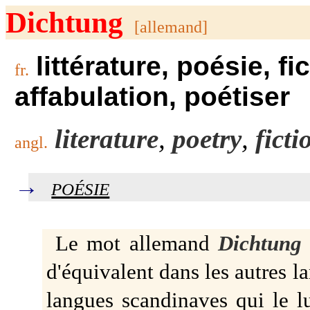
Dichtung
[allemand]
littérature, poésie, fi
fr.
affabulation, poétiser
literature
,
poetry
,
ficti
angl.
→
poésie
Le mot allemand
Dichtung
d'équivalent dans les autres l
langues scandinaves qui le lu