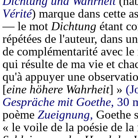
Dichtung und Wahrheit
(hab
Vérité
) marque dans cette a
— le mot
Dichtung
étant co
répétées de l'auteur, dans u
de complémentarité avec l
qui résulte de ma vie et chac
qu'à appuyer une observati
[
eine höhere Wahrheit
] »
(J
Gespräche mit Goethe,
30 m
poème
Zueignung,
Goethe s'
« le voile de la poésie de la