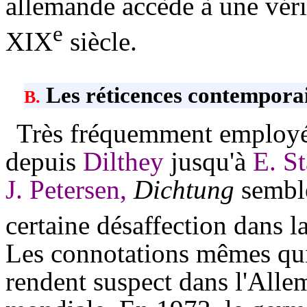
allemande accède à une véri
e
XIX
siècle.
Les réticences contempora
B.
Très fréquemment employé
depuis
Dilthey
jusqu'à
E. St
J. Petersen,
Dichtung
semble
certaine désaffection dans 
Les connotations mêmes qui 
rendent suspect dans l'Alle