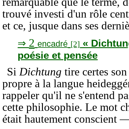
remarquable que le terme, dél
trouvé investi d'un rôle cen
et ce, jusque dans ses derni
2
⇒
« Dichtun
encadré
[2]
poésie et pensée
Si
Dichtung
tire certes son
propre à la langue heideggé
rappeler qu'il ne s'entend p
cette philosophie. Le mot c
était hautement conscient —