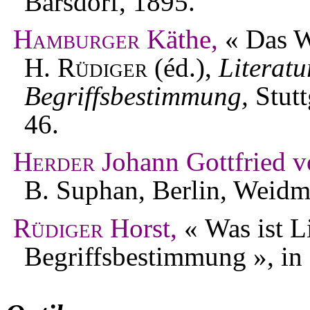
Barsdorf, 1895.
Hamburger
Käthe,
« Das Wo
H.
Rüdiger
(éd.),
Literatu
Begriffsbestimmung,
Stutt
46.
Herder
Johann Gottfried v
B. Suphan, Berlin, Weid
Rüdiger
Horst,
« Was ist Li
Begriffsbestimmung », in