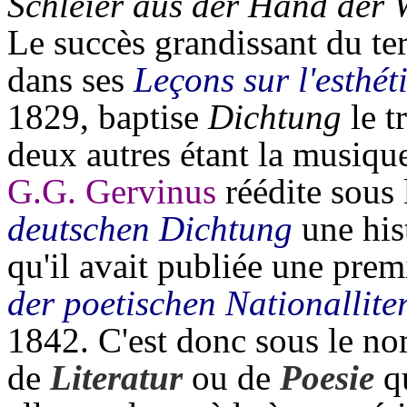
Schleier aus der Hand der
Le succès grandissant du te
dans ses
Leçons sur l'esthét
1829, baptise
Dichtung
le t
deux autres étant la musique
G.G. Gervinus
réédite sous 
deutschen Dichtung
une hist
qu'il avait publiée une prem
der poetischen Nationallite
1842. C'est donc sous le n
de
Literatur
ou de
Poesie
qu